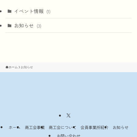
イベント情報
(1)
お知らせ
(3)
ホーム
お知らせ
ホーム
商工会事業
商工会について
会員事業所紹介
お知らせ
経営支援
税務・経理
共済・保険
労務相談
融資斡旋
青年部・女
建設工業部
お問い合わせ
建設業
製造業
卸売業
小売業
飲食・宿泊業
サービス業
その他
お知らせ
イベント