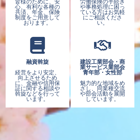
皆様のために、安
労働保険の手続き
心、有利な各種の
や事務処理に困っ
共済、年金、保険
ている方はお気軽
制度をご用意して
にご相談くださ
おります。
い。
融資斡旋
建設工業部会・商
業サービス業部会
経営をより安定、
青年部・女性部
向上させるため
に、金融や信用保
魅力的な地域をめ
証に関する相談や
ざし、同業種交流
斡旋などを行って
や部会活動を展開
います。
しています。