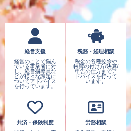
経営支援
税務・経理相談
経営のことで悩ん
税金の各種控除や
でいる事業者に対
帳簿の付け方/決算/
し、経営指導員な
申告の仕方までア
どが様々な課題に
ドバイスを行って
ついてアドバイス
います。
を行っています。
共済・保険制度
労務相談