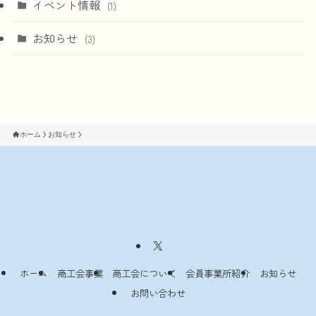
イベント情報
(1)
お知らせ
(3)
ホーム
お知らせ
ホーム
商工会事業
商工会について
会員事業所紹介
お知らせ
経営支援
税務・経理
共済・保険
労務相談
融資斡旋
青年部・女
建設工業部
お問い合わせ
建設業
製造業
卸売業
小売業
飲食・宿泊業
サービス業
その他
お知らせ
イベント
相談
制度
性部
会・商業サ
情報